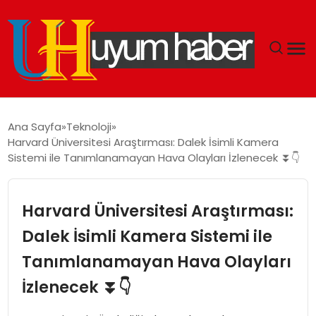
GÜNDEM
Ana Sayfa
Teknoloji
Harvard Üniversitesi Araştırması: Dalek İsimli Kamera
EKONOMI
Sistemi ile Tanımlanamayan Hava Olayları İzlenecek ⏬👇
SIYASET
Harvard Üniversitesi Araştırması:
DÜNYA
Dalek İsimli Kamera Sistemi ile
Tanımlanamayan Hava Olayları
SPOR
İzlenecek ⏬👇
TEKNOLOJI