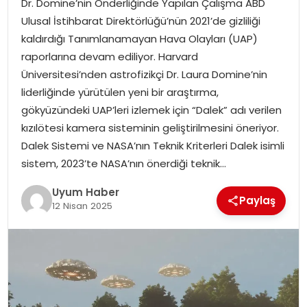
Dr. Domine’nin Önderliğinde Yapılan Çalışma ABD
SAĞLIK
Ulusal İstihbarat Direktörlüğü’nün 2021’de gizliliği
kaldırdığı Tanımlanamayan Hava Olayları (UAP)
MAGAZIN
raporlarına devam ediliyor. Harvard
Üniversitesi’nden astrofizikçi Dr. Laura Domine’nin
YAŞAM
liderliğinde yürütülen yeni bir araştırma,
gökyüzündeki UAP’leri izlemek için “Dalek” adı verilen
kızılötesi kamera sisteminin geliştirilmesini öneriyor.
Dalek Sistemi ve NASA’nın Teknik Kriterleri Dalek isimli
sistem, 2023’te NASA’nın önerdiği teknik…
Uyum Haber
Paylaş
12 Nisan 2025