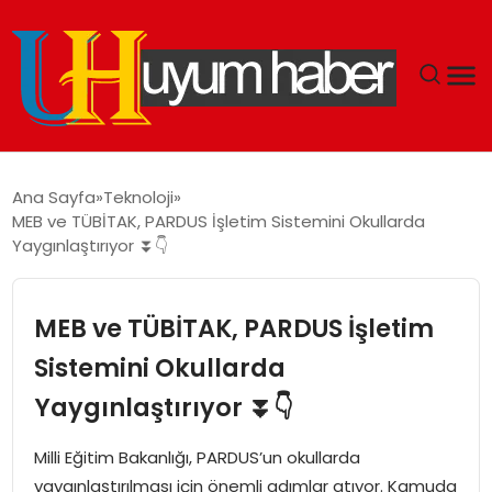
GÜNDEM
Ana Sayfa
Teknoloji
MEB ve TÜBİTAK, PARDUS İşletim Sistemini Okullarda
EKONOMI
Yaygınlaştırıyor ⏬👇
SIYASET
MEB ve TÜBİTAK, PARDUS İşletim
DÜNYA
Sistemini Okullarda
Yaygınlaştırıyor ⏬👇
SPOR
Milli Eğitim Bakanlığı, PARDUS’un okullarda
TEKNOLOJI
yaygınlaştırılması için önemli adımlar atıyor. Kamuda