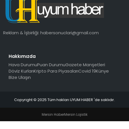
SAĞLIK
MAGAZIN
Reklam & İşbirliği:
habersonuclari@gmail.com
YAŞAM
Hakkımızda
Hava Durumu
Puan Durumu
Gazete Manşetleri
Döviz Kurları
Kripto Para Piyasaları
Covid 19
Künye
Bize Ulaşın
Copyright © 2025 Tüm hakları UYUM HABER 'de saklıdır.
Mersin Haber
Mersin Lojistik