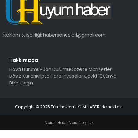
SAĞLIK
MAGAZIN
Reklam & İşbirliği:
habersonuclari@gmail.com
YAŞAM
Hakkımızda
Hava Durumu
Puan Durumu
Gazete Manşetleri
Döviz Kurları
Kripto Para Piyasaları
Covid 19
Künye
Bize Ulaşın
Copyright © 2025 Tüm hakları UYUM HABER 'de saklıdır.
Mersin Haber
Mersin Lojistik