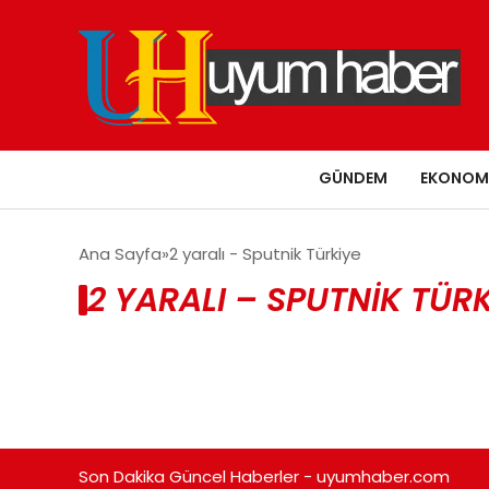
GÜNDEM
EKONOM
Ana Sayfa
2 yaralı - Sputnik Türkiye
2 YARALI – SPUTNIK TÜR
Son Dakika Güncel Haberler - uyumhaber.com