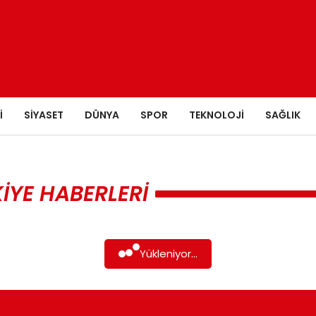
I
SIYASET
DÜNYA
SPOR
TEKNOLOJI
SAĞLIK
KIYE HABERLERI
Yükleniyor...