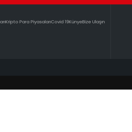
arı
Kripto Para Piyasaları
Covid 19
Künye
Bize Ulaşın