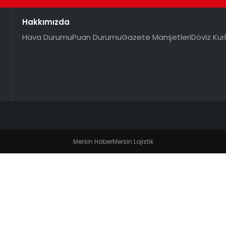
Hakkımızda
Hava Durumu
Puan Durumu
Gazete Manşetleri
Döviz Kurl
Mersin Haber
Mersin Lojistik