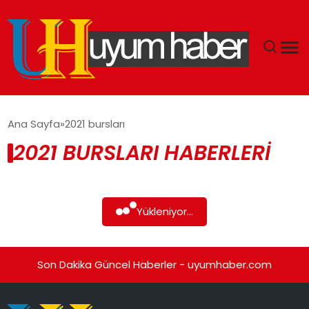
GÜNDEM
Ana Sayfa
2021 bursları
2021 BURSLARI HABERLERI
EKONOMI
SIYASET
Yükleniyor...
DÜNYA
SPOR
Son Dakika Güncel Haberler - uyumhaber.com
TEKNOLOJI