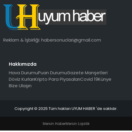
SAĞLIK
MAGAZIN
YAŞAM
Reklam & İşbirliği:
habersonuclari@gmail.com
Hakkımızda
Hava Durumu
Puan Durumu
Gazete Manşetleri
Döviz Kurları
Kripto Para Piyasaları
Covid 19
Künye
Bize Ulaşın
Copyright © 2025 Tüm hakları UYUM HABER 'de saklıdır.
Mersin Haber
Mersin Lojistik