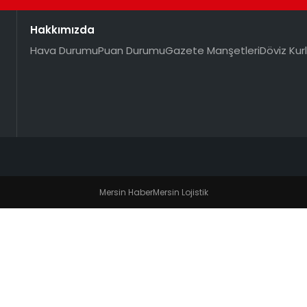
Hakkımızda
Hava Durumu
Puan Durumu
Gazete Manşetleri
Döviz Kurl
Mersin Haber
Mersin Lojistik