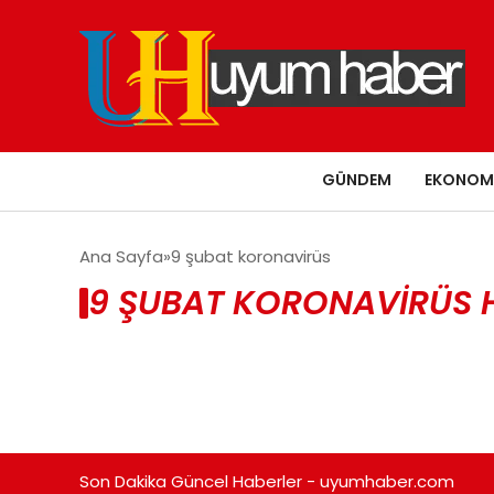
GÜNDEM
EKONOM
Ana Sayfa
9 şubat koronavirüs
9 ŞUBAT KORONAVIRÜS 
Son Dakika Güncel Haberler - uyumhaber.com