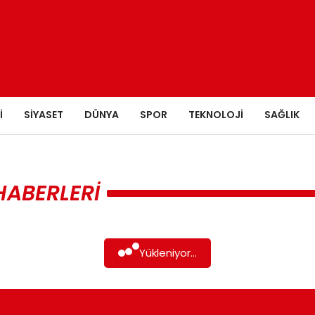
I
SIYASET
DÜNYA
SPOR
TEKNOLOJI
SAĞLIK
HABERLERI
Yükleniyor...