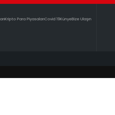
arı
Kripto Para Piyasaları
Covid 19
Künye
Bize Ulaşın