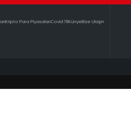
arı
Kripto Para Piyasaları
Covid 19
Künye
Bize Ulaşın