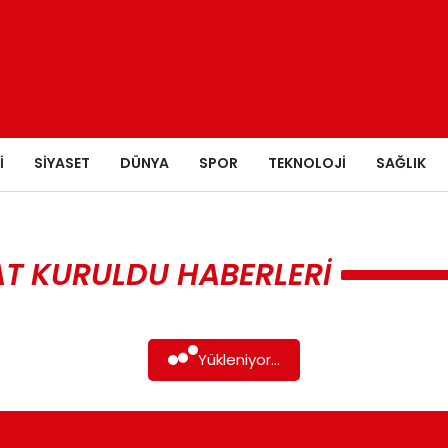
I
SIYASET
DÜNYA
SPOR
TEKNOLOJI
SAĞLIK
T KURULDU HABERLERI
Yükleniyor...