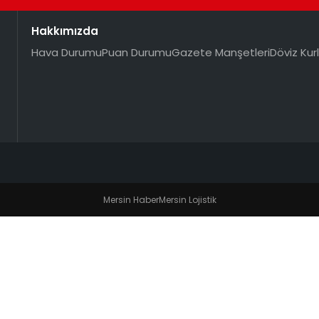
Hakkımızda
Hava Durumu
Puan Durumu
Gazete Manşetleri
Döviz Kurl
Mersin Haber
Mersin Lojistik