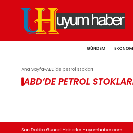
GÜNDEM
EKONOM
Ana Sayfa
ABD'de petrol stokları
ABD’DE PETROL STOKLARI
Son Dakika Güncel Haberler - uyumhaber.com