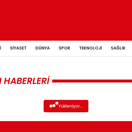
I
SIYASET
DÜNYA
SPOR
TEKNOLOJI
SAĞLIK
 HABERLERI
Yükleniyor...