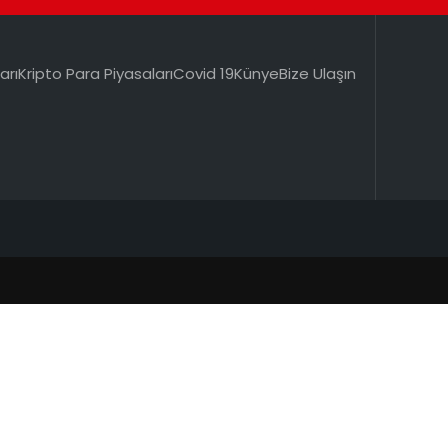
arı
Kripto Para Piyasaları
Covid 19
Künye
Bize Ulaşın