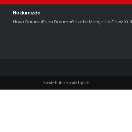
Hakkımızda
Hava Durumu
Puan Durumu
Gazete Manşetleri
Döviz Kurl
Mersin Haber
Mersin Lojistik