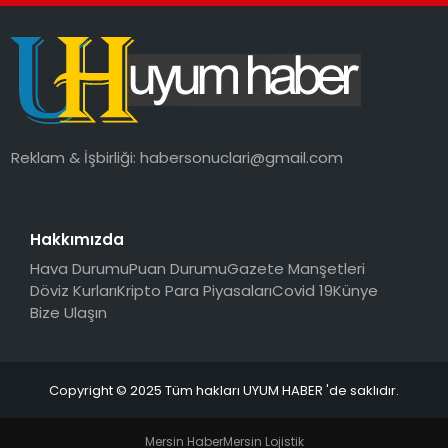
SAĞLIK
MAGAZIN
YAŞAM
Reklam & İşbirliği:
habersonuclari@gmail.com
Hakkımızda
Hava Durumu
Puan Durumu
Gazete Manşetleri
Döviz Kurları
Kripto Para Piyasaları
Covid 19
Künye
Bize Ulaşın
Copyright © 2025 Tüm hakları UYUM HABER 'de saklıdır.
Mersin Haber
Mersin Lojistik