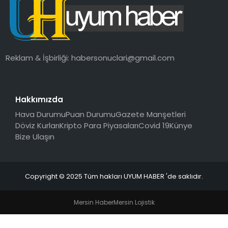
SAĞLIK
MAGAZIN
Reklam & İşbirliği:
habersonuclari@gmail.com
YAŞAM
Hakkımızda
Hava Durumu
Puan Durumu
Gazete Manşetleri
Döviz Kurları
Kripto Para Piyasaları
Covid 19
Künye
Bize Ulaşın
Copyright © 2025 Tüm hakları UYUM HABER 'de saklıdır.
Mersin Haber
Mersin Lojistik