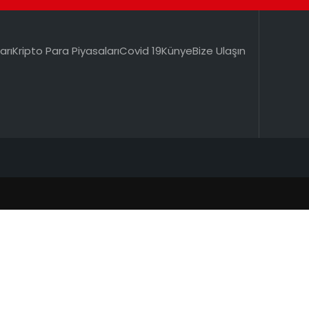
arı
Kripto Para Piyasaları
Covid 19
Künye
Bize Ulaşın