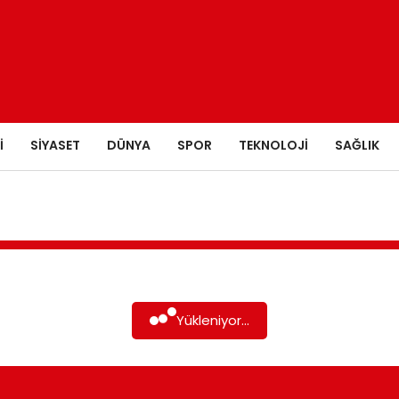
I
SIYASET
DÜNYA
SPOR
TEKNOLOJI
SAĞLIK
Yükleniyor...