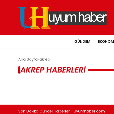
GÜNDEM
EKONOM
Ana Sayfa
akrep
AKREP HABERLERI
Son Dakika Güncel Haberler - uyumhaber.com