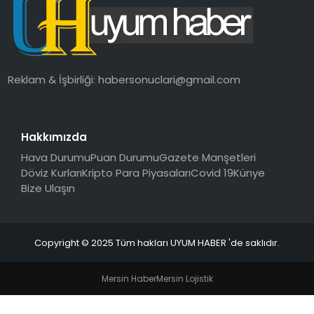
SAĞLIK
MAGAZIN
Reklam & İşbirliği:
habersonuclari@gmail.com
YAŞAM
Hakkımızda
Hava Durumu
Puan Durumu
Gazete Manşetleri
Döviz Kurları
Kripto Para Piyasaları
Covid 19
Künye
Bize Ulaşın
Copyright © 2025 Tüm hakları UYUM HABER 'de saklıdır.
Mersin Haber
Mersin Lojistik