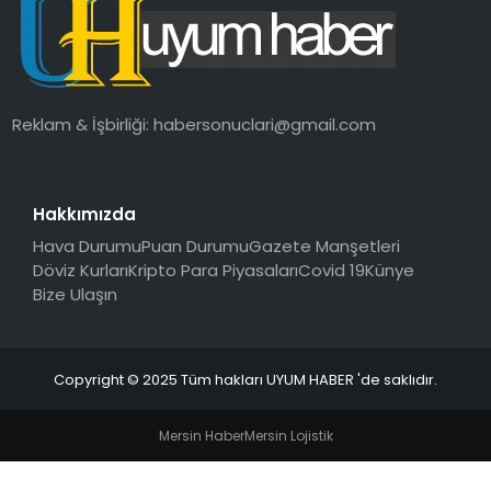
SAĞLIK
MAGAZIN
Reklam & İşbirliği:
habersonuclari@gmail.com
YAŞAM
Hakkımızda
Hava Durumu
Puan Durumu
Gazete Manşetleri
Döviz Kurları
Kripto Para Piyasaları
Covid 19
Künye
Bize Ulaşın
Copyright © 2025 Tüm hakları UYUM HABER 'de saklıdır.
Mersin Haber
Mersin Lojistik