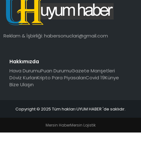
SAĞLIK
MAGAZIN
Reklam & İşbirliği:
habersonuclari@gmail.com
YAŞAM
Hakkımızda
Hava Durumu
Puan Durumu
Gazete Manşetleri
Döviz Kurları
Kripto Para Piyasaları
Covid 19
Künye
Bize Ulaşın
Copyright © 2025 Tüm hakları UYUM HABER 'de saklıdır.
Mersin Haber
Mersin Lojistik