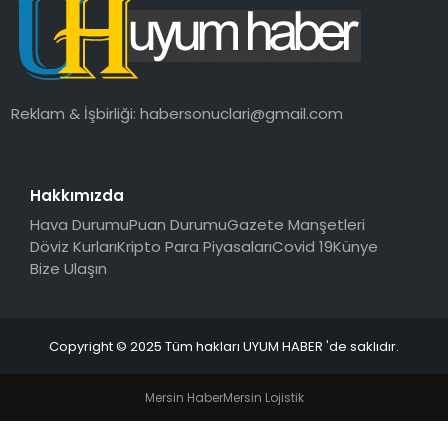
SAĞLIK
MAGAZIN
Reklam & İşbirliği:
habersonuclari@gmail.com
YAŞAM
Hakkımızda
Hava Durumu
Puan Durumu
Gazete Manşetleri
Döviz Kurları
Kripto Para Piyasaları
Covid 19
Künye
Bize Ulaşın
Copyright © 2025 Tüm hakları UYUM HABER 'de saklıdır.
Mersin Haber
Mersin Lojistik