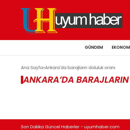
GÜNDEM
EKONOM
Ana Sayfa
Ankara'da barajların doluluk oranı
ANKARA’DA BARAJLARIN 
Son Dakika Güncel Haberler - uyumhaber.com