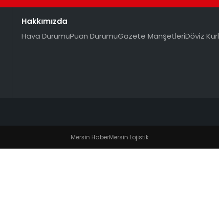
Hakkımızda
Hava Durumu
Puan Durumu
Gazete Manşetleri
Döviz Kurl
Mersin Haber
Mersin Lojistik