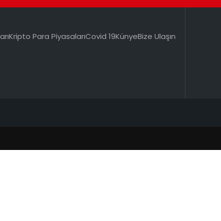
arı
Kripto Para Piyasaları
Covid 19
Künye
Bize Ulaşın