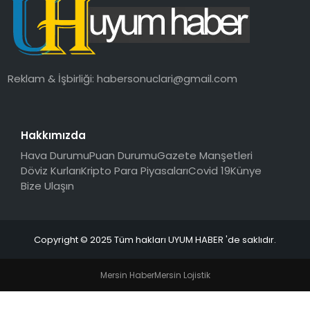
SAĞLIK
MAGAZIN
Reklam & İşbirliği:
habersonuclari@gmail.com
YAŞAM
Hakkımızda
Hava Durumu
Puan Durumu
Gazete Manşetleri
Döviz Kurları
Kripto Para Piyasaları
Covid 19
Künye
Bize Ulaşın
Copyright © 2025 Tüm hakları UYUM HABER 'de saklıdır.
Mersin Haber
Mersin Lojistik