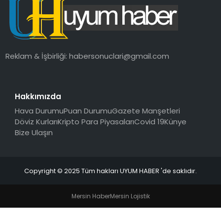
SAĞLIK
MAGAZIN
Reklam & İşbirliği:
habersonuclari@gmail.com
YAŞAM
Hakkımızda
Hava Durumu
Puan Durumu
Gazete Manşetleri
Döviz Kurları
Kripto Para Piyasaları
Covid 19
Künye
Bize Ulaşın
Copyright © 2025 Tüm hakları UYUM HABER 'de saklıdır.
Mersin Haber
Mersin Lojistik