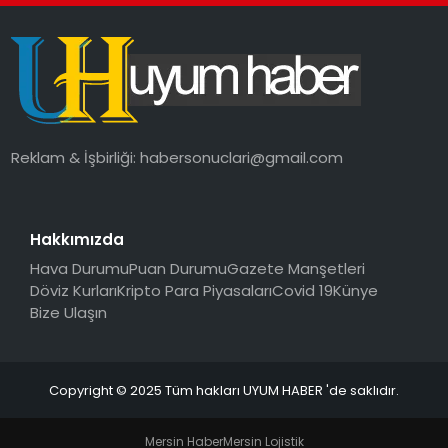
SAĞLIK
MAGAZIN
YAŞAM
Reklam & İşbirliği:
habersonuclari@gmail.com
Hakkımızda
Hava Durumu
Puan Durumu
Gazete Manşetleri
Döviz Kurları
Kripto Para Piyasaları
Covid 19
Künye
Bize Ulaşın
Copyright © 2025 Tüm hakları UYUM HABER 'de saklıdır.
Mersin Haber
Mersin Lojistik