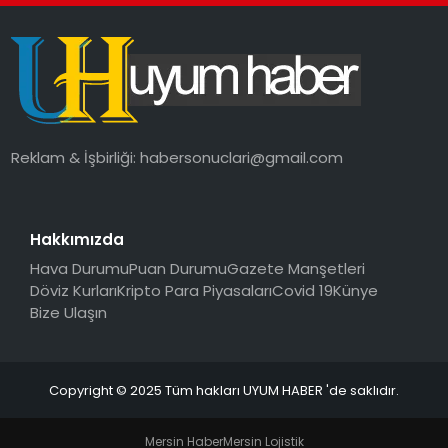
SAĞLIK
MAGAZIN
YAŞAM
Reklam & İşbirliği:
habersonuclari@gmail.com
Hakkımızda
Hava Durumu
Puan Durumu
Gazete Manşetleri
Döviz Kurları
Kripto Para Piyasaları
Covid 19
Künye
Bize Ulaşın
Copyright © 2025 Tüm hakları UYUM HABER 'de saklıdır.
Mersin Haber
Mersin Lojistik