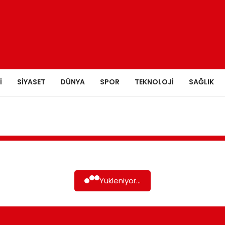
I
SIYASET
DÜNYA
SPOR
TEKNOLOJI
SAĞLIK
Yükleniyor...