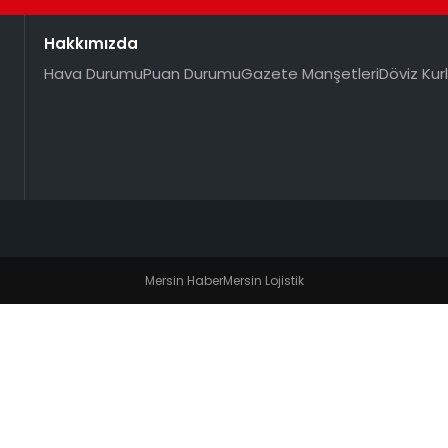
Hakkımızda
Hava Durumu
Puan Durumu
Gazete Manşetleri
Döviz Kurl
Mersin Haber
Mersin Lojistik