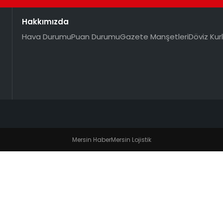
Hakkımızda
Hava Durumu
Puan Durumu
Gazete Manşetleri
Döviz Kurl
Mersin Haber
Mersin Lojistik