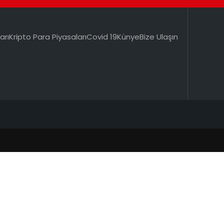
arı
Kripto Para Piyasaları
Covid 19
Künye
Bize Ulaşın