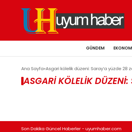
GÜNDEM
EKONOM
Ana Sayfa
Asgari kölelik düzeni: Saray’a yüzde 2
ASGARI KÖLELIK DÜZENI
Son Dakika Güncel Haberler - uyumhaber.com