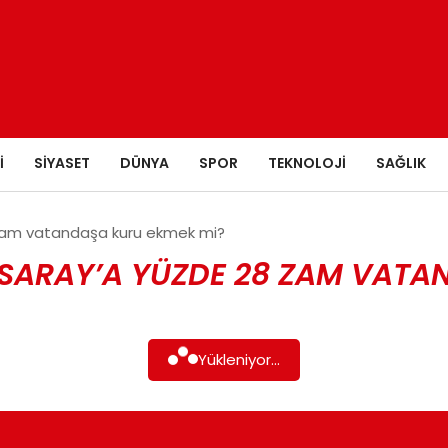
I
SIYASET
DÜNYA
SPOR
TEKNOLOJI
SAĞLIK
8 zam vatandaşa kuru ekmek mi?
: SARAY’A YÜZDE 28 ZAM VATA
Yükleniyor...