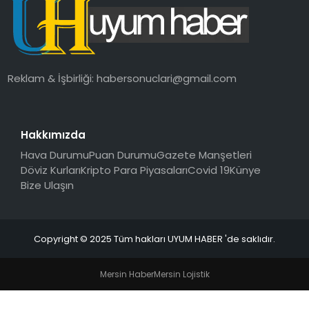
SAĞLIK
MAGAZIN
Reklam & İşbirliği:
habersonuclari@gmail.com
YAŞAM
Hakkımızda
Hava Durumu
Puan Durumu
Gazete Manşetleri
Döviz Kurları
Kripto Para Piyasaları
Covid 19
Künye
Bize Ulaşın
Copyright © 2025 Tüm hakları UYUM HABER 'de saklıdır.
Mersin Haber
Mersin Lojistik