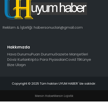
SAĞLIK
MAGAZIN
Reklam & İşbirliği:
habersonuclari@gmail.com
YAŞAM
Hakkımızda
Hava Durumu
Puan Durumu
Gazete Manşetleri
Döviz Kurları
Kripto Para Piyasaları
Covid 19
Künye
Bize Ulaşın
Copyright © 2025 Tüm hakları UYUM HABER 'de saklıdır.
Mersin Haber
Mersin Lojistik