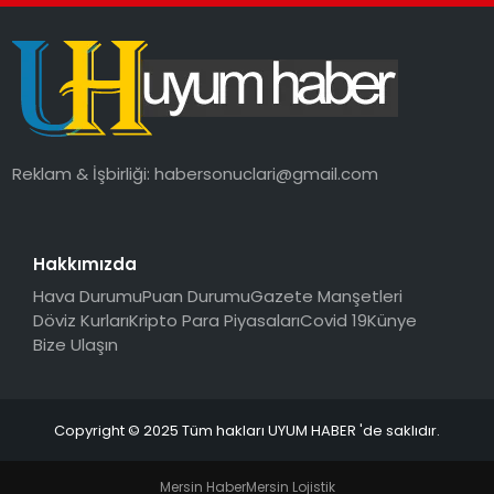
SAĞLIK
MAGAZIN
YAŞAM
Reklam & İşbirliği:
habersonuclari@gmail.com
Hakkımızda
Hava Durumu
Puan Durumu
Gazete Manşetleri
Döviz Kurları
Kripto Para Piyasaları
Covid 19
Künye
Bize Ulaşın
Copyright © 2025 Tüm hakları UYUM HABER 'de saklıdır.
Mersin Haber
Mersin Lojistik