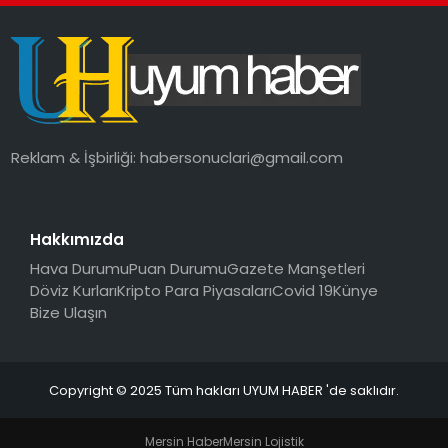
SAĞLIK
MAGAZIN
YAŞAM
Reklam & İşbirliği:
habersonuclari@gmail.com
Hakkımızda
Hava Durumu
Puan Durumu
Gazete Manşetleri
Döviz Kurları
Kripto Para Piyasaları
Covid 19
Künye
Bize Ulaşın
Copyright © 2025 Tüm hakları UYUM HABER 'de saklıdır.
Mersin Haber
Mersin Lojistik