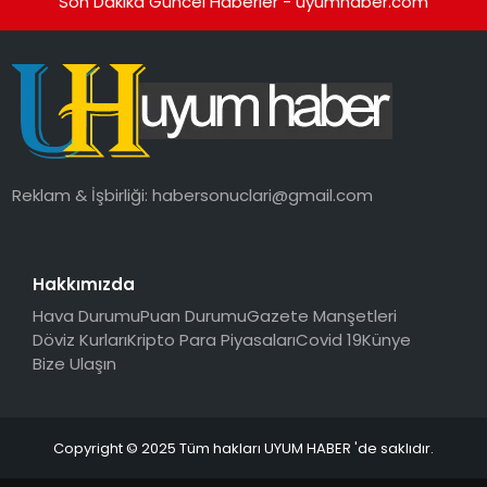
Son Dakika Güncel Haberler - uyumhaber.com
SAĞLIK
MAGAZIN
YAŞAM
Reklam & İşbirliği:
habersonuclari@gmail.com
Hakkımızda
Hava Durumu
Puan Durumu
Gazete Manşetleri
Döviz Kurları
Kripto Para Piyasaları
Covid 19
Künye
Bize Ulaşın
Copyright © 2025 Tüm hakları UYUM HABER 'de saklıdır.