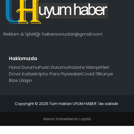
SAĞLIK
MAGAZIN
Reklam & İşbirliği:
habersonuclari@gmail.com
YAŞAM
Hakkımızda
Hava Durumu
Puan Durumu
Gazete Manşetleri
Döviz Kurları
Kripto Para Piyasaları
Covid 19
Künye
Bize Ulaşın
Copyright © 2025 Tüm hakları UYUM HABER 'de saklıdır.
Mersin Haber
Mersin Lojistik