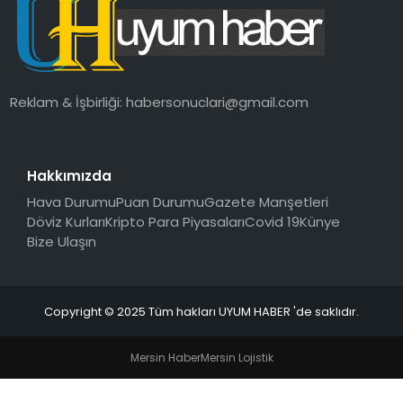
SAĞLIK
MAGAZIN
Reklam & İşbirliği:
habersonuclari@gmail.com
YAŞAM
Hakkımızda
Hava Durumu
Puan Durumu
Gazete Manşetleri
Döviz Kurları
Kripto Para Piyasaları
Covid 19
Künye
Bize Ulaşın
Copyright © 2025 Tüm hakları UYUM HABER 'de saklıdır.
Mersin Haber
Mersin Lojistik