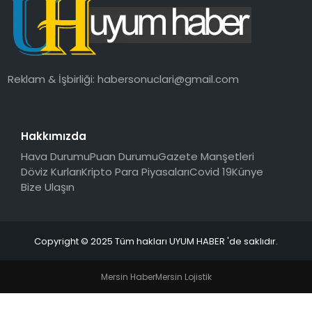
SAĞLIK
MAGAZIN
Reklam & İşbirliği:
habersonuclari@gmail.com
YAŞAM
Hakkımızda
Hava Durumu
Puan Durumu
Gazete Manşetleri
Döviz Kurları
Kripto Para Piyasaları
Covid 19
Künye
Bize Ulaşın
Copyright © 2025 Tüm hakları UYUM HABER 'de saklıdır.
Mersin Haber
Mersin Lojistik