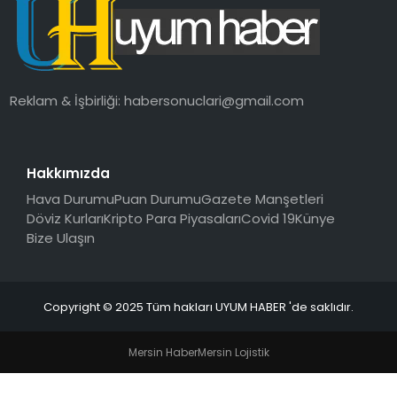
SAĞLIK
MAGAZIN
Reklam & İşbirliği:
habersonuclari@gmail.com
YAŞAM
Hakkımızda
Hava Durumu
Puan Durumu
Gazete Manşetleri
Döviz Kurları
Kripto Para Piyasaları
Covid 19
Künye
Bize Ulaşın
Copyright © 2025 Tüm hakları UYUM HABER 'de saklıdır.
Mersin Haber
Mersin Lojistik