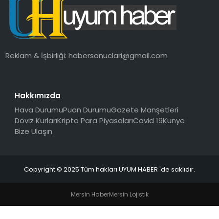
SAĞLIK
MAGAZIN
Reklam & İşbirliği:
habersonuclari@gmail.com
YAŞAM
Hakkımızda
Hava Durumu
Puan Durumu
Gazete Manşetleri
Döviz Kurları
Kripto Para Piyasaları
Covid 19
Künye
Bize Ulaşın
Copyright © 2025 Tüm hakları UYUM HABER 'de saklıdır.
Mersin Haber
Mersin Lojistik