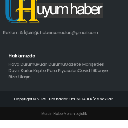
SAĞLIK
MAGAZIN
Reklam & İşbirliği:
habersonuclari@gmail.com
YAŞAM
Hakkımızda
Hava Durumu
Puan Durumu
Gazete Manşetleri
Döviz Kurları
Kripto Para Piyasaları
Covid 19
Künye
Bize Ulaşın
Copyright © 2025 Tüm hakları UYUM HABER 'de saklıdır.
Mersin Haber
Mersin Lojistik