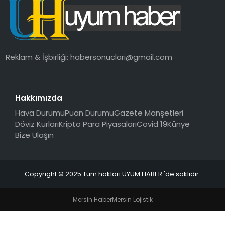
SAĞLIK
MAGAZIN
Reklam & İşbirliği:
habersonuclari@gmail.com
YAŞAM
Hakkımızda
Hava Durumu
Puan Durumu
Gazete Manşetleri
Döviz Kurları
Kripto Para Piyasaları
Covid 19
Künye
Bize Ulaşın
Copyright © 2025 Tüm hakları UYUM HABER 'de saklıdır.
Mersin Haber
Mersin Lojistik