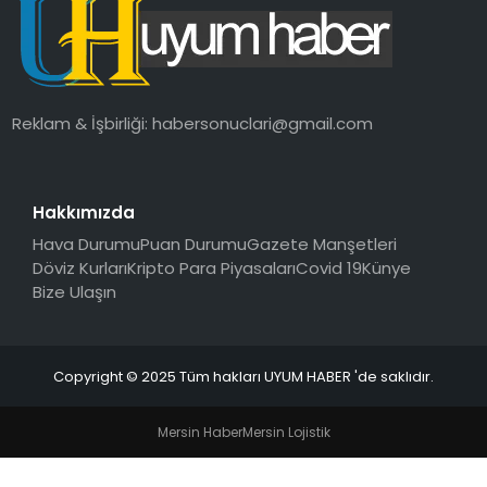
SAĞLIK
MAGAZIN
Reklam & İşbirliği:
habersonuclari@gmail.com
YAŞAM
Hakkımızda
Hava Durumu
Puan Durumu
Gazete Manşetleri
Döviz Kurları
Kripto Para Piyasaları
Covid 19
Künye
Bize Ulaşın
Copyright © 2025 Tüm hakları UYUM HABER 'de saklıdır.
Mersin Haber
Mersin Lojistik