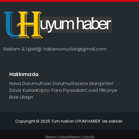
SAĞLIK
MAGAZIN
YAŞAM
Reklam & İşbirliği:
habersonuclari@gmail.com
Hakkımızda
Hava Durumu
Puan Durumu
Gazete Manşetleri
Döviz Kurları
Kripto Para Piyasaları
Covid 19
Künye
Bize Ulaşın
Copyright © 2025 Tüm hakları UYUM HABER 'de saklıdır.
Mersin Haber
Mersin Lojistik