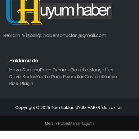
SAĞLIK
MAGAZIN
Reklam & İşbirliği:
habersonuclari@gmail.com
YAŞAM
Hakkımızda
Hava Durumu
Puan Durumu
Gazete Manşetleri
Döviz Kurları
Kripto Para Piyasaları
Covid 19
Künye
Bize Ulaşın
Copyright © 2025 Tüm hakları UYUM HABER 'de saklıdır.
Mersin Haber
Mersin Lojistik