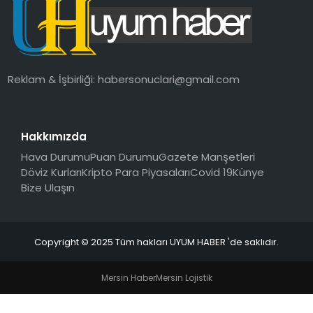
SAĞLIK
MAGAZIN
Reklam & İşbirliği:
habersonuclari@gmail.com
YAŞAM
Hakkımızda
Hava Durumu
Puan Durumu
Gazete Manşetleri
Döviz Kurları
Kripto Para Piyasaları
Covid 19
Künye
Bize Ulaşın
Copyright © 2025 Tüm hakları UYUM HABER 'de saklıdır.
Mersin Haber
Mersin Lojistik