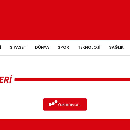
I
SIYASET
DÜNYA
SPOR
TEKNOLOJI
SAĞLIK
ERI
Yükleniyor...