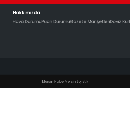
Hakkımızda
Hava Durumu
Puan Durumu
Gazete Manşetleri
Döviz Kurl
Mersin Haber
Mersin Lojistik