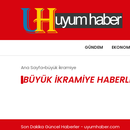
GÜNDEM
EKONOM
Ana Sayfa
büyük i̇kramiye
BÜYÜK İKRAMIYE HABERL
Son Dakika Güncel Haberler - uyumhaber.com