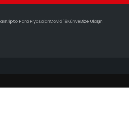
arı
Kripto Para Piyasaları
Covid 19
Künye
Bize Ulaşın