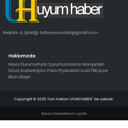
SAĞLIK
MAGAZIN
Reklam & İşbirliği:
habersonuclari@gmail.com
YAŞAM
Hakkımızda
Hava Durumu
Puan Durumu
Gazete Manşetleri
Döviz Kurları
Kripto Para Piyasaları
Covid 19
Künye
Bize Ulaşın
Copyright © 2025 Tüm hakları UYUM HABER 'de saklıdır.
Mersin Haber
Mersin Lojistik