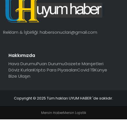
SAĞLIK
MAGAZIN
Reklam & İşbirliği:
habersonuclari@gmail.com
YAŞAM
Hakkımızda
Hava Durumu
Puan Durumu
Gazete Manşetleri
Döviz Kurları
Kripto Para Piyasaları
Covid 19
Künye
Bize Ulaşın
Copyright © 2025 Tüm hakları UYUM HABER 'de saklıdır.
Mersin Haber
Mersin Lojistik