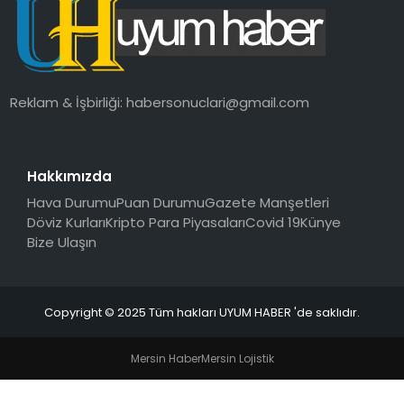
SAĞLIK
MAGAZIN
Reklam & İşbirliği:
habersonuclari@gmail.com
YAŞAM
Hakkımızda
Hava Durumu
Puan Durumu
Gazete Manşetleri
Döviz Kurları
Kripto Para Piyasaları
Covid 19
Künye
Bize Ulaşın
Copyright © 2025 Tüm hakları UYUM HABER 'de saklıdır.
Mersin Haber
Mersin Lojistik