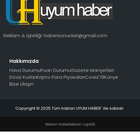
SAĞLIK
MAGAZIN
Reklam & İşbirliği:
habersonuclari@gmail.com
YAŞAM
Hakkımızda
Hava Durumu
Puan Durumu
Gazete Manşetleri
Döviz Kurları
Kripto Para Piyasaları
Covid 19
Künye
Bize Ulaşın
Copyright © 2025 Tüm hakları UYUM HABER 'de saklıdır.
Mersin Haber
Mersin Lojistik