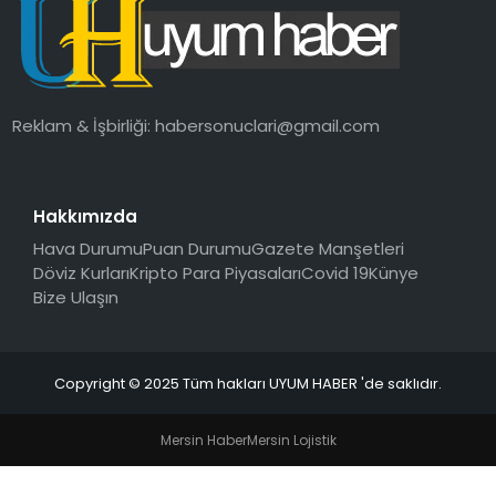
SAĞLIK
MAGAZIN
Reklam & İşbirliği:
habersonuclari@gmail.com
YAŞAM
Hakkımızda
Hava Durumu
Puan Durumu
Gazete Manşetleri
Döviz Kurları
Kripto Para Piyasaları
Covid 19
Künye
Bize Ulaşın
Copyright © 2025 Tüm hakları UYUM HABER 'de saklıdır.
Mersin Haber
Mersin Lojistik