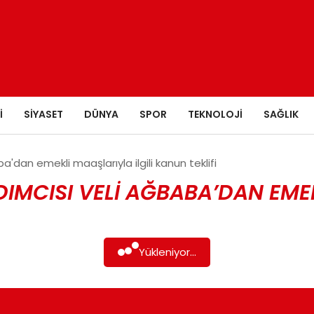
I
SIYASET
DÜNYA
SPOR
TEKNOLOJI
SAĞLIK
dan emekli maaşlarıyla ilgili kanun teklifi
MCISI VELI AĞBABA’DAN EMEKL
Yükleniyor...