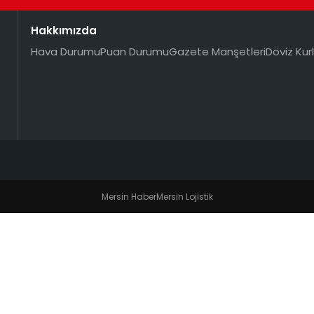
Hakkımızda
Hava Durumu
Puan Durumu
Gazete Manşetleri
Döviz Kurl
Mersin Haber
Mersin Lojistik