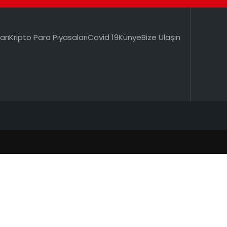
arı
Kripto Para Piyasaları
Covid 19
Künye
Bize Ulaşın