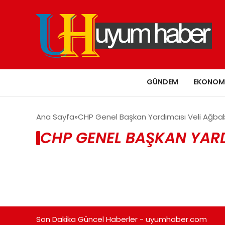
GÜNDEM
EKONOM
Ana Sayfa
CHP Genel Başkan Yardımcısı Veli Ağbaba'
CHP GENEL BAŞKAN YARDI
Son Dakika Güncel Haberler - uyumhaber.com