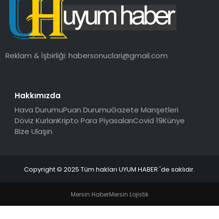
SAĞLIK
MAGAZIN
Reklam & İşbirliği:
habersonuclari@gmail.com
YAŞAM
Hakkımızda
Hava Durumu
Puan Durumu
Gazete Manşetleri
Döviz Kurları
Kripto Para Piyasaları
Covid 19
Künye
Bize Ulaşın
Copyright © 2025 Tüm hakları UYUM HABER 'de saklıdır.
Mersin Haber
Mersin Lojistik