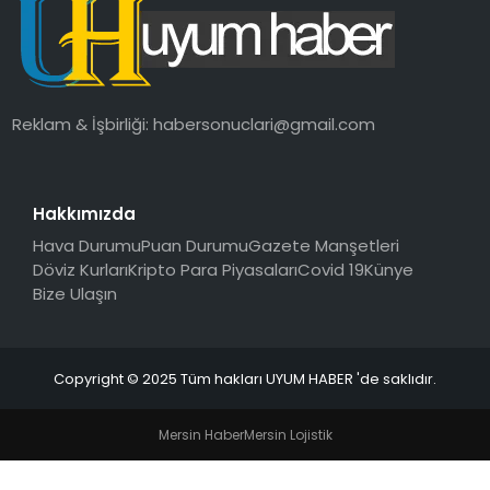
SAĞLIK
MAGAZIN
Reklam & İşbirliği:
habersonuclari@gmail.com
YAŞAM
Hakkımızda
Hava Durumu
Puan Durumu
Gazete Manşetleri
Döviz Kurları
Kripto Para Piyasaları
Covid 19
Künye
Bize Ulaşın
Copyright © 2025 Tüm hakları UYUM HABER 'de saklıdır.
Mersin Haber
Mersin Lojistik