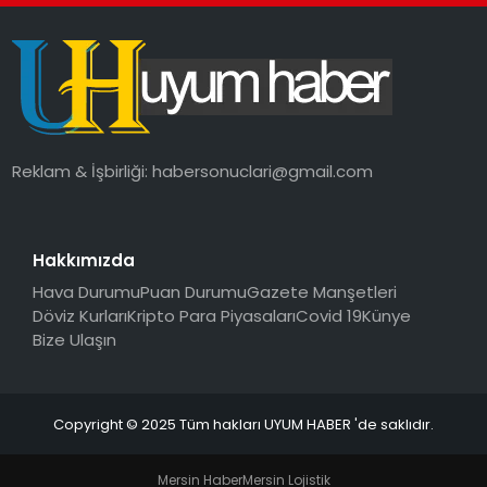
SAĞLIK
MAGAZIN
YAŞAM
Reklam & İşbirliği:
habersonuclari@gmail.com
Hakkımızda
Hava Durumu
Puan Durumu
Gazete Manşetleri
Döviz Kurları
Kripto Para Piyasaları
Covid 19
Künye
Bize Ulaşın
Copyright © 2025 Tüm hakları UYUM HABER 'de saklıdır.
Mersin Haber
Mersin Lojistik